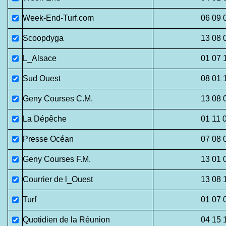
Week-End-Turf.com
06 09 
Scoopdyga
13 08 
L_Alsace
01 07 
Sud Ouest
08 01 
Geny Courses C.M.
13 08 
La Dépêche
01 11 
Presse Océan
07 08 
Geny Courses F.M.
13 01 
Courrier de l_Ouest
13 08 
Turf
01 07 
Quotidien de la Réunion
04 15 