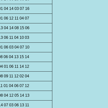
01 04 14 03 07 16
01 06 12 11 04 07
13 04 14 08 15 06
13 06 11 04 10 03
01 06 03 04 07 10
08 06 04 13 15 14
04 01 06 11 14 12
08 09 11 12 02 04
11 01 04 06 07 12
08 04 12 05 14 13
14 07 03 06 13 11