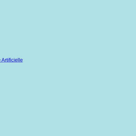
Artificielle