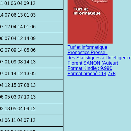
11 01 06 04 09 12
14 07 06 13 01 03
07 12 04 14 01 06
06 07 04 12 14 09
Turf et Informatique
02 07 09 14 05 06
Pronostics Presse :
des Statistiques à l'Intelligence 
07 01 09 08 14 13
Florent SANON (Auteur)
Format Kindle : 9,99€
07 01 14 12 13 05
Format broché : 14,77€
04 12 15 07 08 13
06 05 03 07 10 13
03 13 05 04 09 12
01 06 11 04 07 12