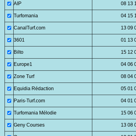
AIP
08 13 
Turfomania
04 15 
CanalTurf.com
13 09 
3601
01 13 
Bilto
15 12 
Europe1
04 06 
Zone Turf
08 04 
Equidia Rédaction
05 01 
Paris-Turf.com
04 01 
Turfomania Mélodie
15 06 
Geny Courses
13 08 