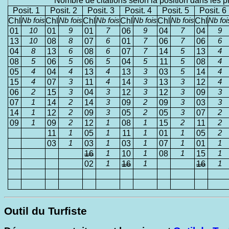
Nombre de citations selon la position dans les p
Posit. 1
Posit. 2
Posit. 3
Posit. 4
Posit. 5
Posit. 6
Chl
Nb fois
Chl
Nb fois
Chl
Nb fois
Chl
Nb fois
Chl
Nb fois
Chl
Nb foi
01
10
01
9
01
7
06
9
04
7
04
9
13
10
08
8
07
6
01
7
06
7
06
6
04
8
13
6
08
6
07
7
14
5
13
4
08
5
06
5
06
5
04
5
11
5
08
4
05
4
04
4
13
4
13
3
03
5
14
4
15
4
07
3
11
4
14
3
13
3
12
4
06
2
15
3
04
3
12
3
12
3
09
3
07
1
14
2
14
3
09
2
09
3
03
3
14
1
12
2
09
3
05
2
05
3
07
2
09
1
09
2
12
1
08
1
15
2
11
2
11
1
05
1
11
1
01
1
05
2
03
1
03
1
03
1
07
1
01
1
16
1
10
1
08
1
15
1
02
1
16
1
16
1
Outil du Turfiste