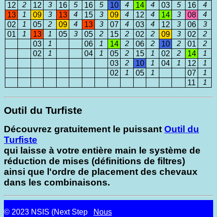
12
2
12
3
16
5
16
5
10
4
14
4
03
5
16
4
13
1
09
3
13
4
15
3
09
4
12
4
14
3
08
4
02
1
05
2
09
4
13
3
07
4
03
4
12
3
06
3
01
1
13
1
05
3
05
2
15
2
02
2
09
3
02
2
03
1
06
1
14
2
06
2
10
2
01
2
02
1
04
1
05
2
15
1
02
2
14
1
03
2
10
1
04
1
12
1
02
1
05
1
07
1
11
1
Outil du Turfiste
Découvrez gratuitement le puissant
Outil du
Turfiste
qui laisse à votre entière main le système de
réduction de mises (définitions de filtres)
ainsi que l'ordre de placement des chevaux
dans les combinaisons.
© 2023 NSIS (Next Step
Nous