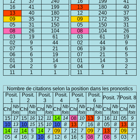
12
37
240
16
199
41
16
41
199
13
180
40
13
40
180
12
240
37
09
35
172
09
172
35
05
31
150
05
150
31
08
26
104
08
104
26
03
19
61
03
61
19
02
9
44
02
44
9
07
5
21
06
19
6
06
6
19
07
21
5
01
3
14
01
14
3
04
2
9
04
9
2
11
1
1
11
1
1
Nombre de citations selon la position dans les pronostics
Posit.
Posit.
Posit.
Posit.
Posit.
Posit.
Posit. 7
Posit. 8
1
2
3
4
5
6
Nb
Nb
Nb
Nb
Nb
Nb
Nb
Nb
Chl
Chl
Chl
Chl
Chl
Chl
Chl
Chl
fois
fois
fois
fois
fois
fois
fois
fois
15
17
15
16
12
11
14
14
08
10
13
9
16
11
05
9
10
13
10
15
15
10
10
8
13
7
16
8
05
8
13
8
14
11
14
5
14
7
09
7
12
7
09
7
13
7
09
7
05
4
16
3
10
6
12
6
16
5
08
7
08
5
03
7