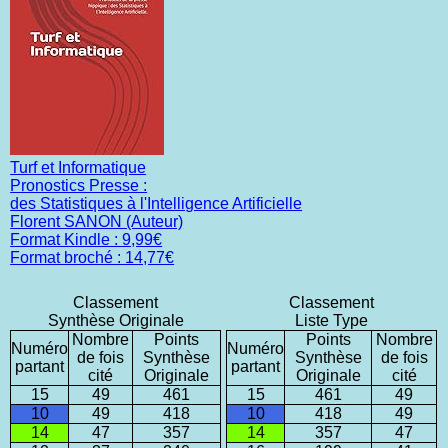
Turf et Informatique
Pronostics Presse :
des Statistiques à l'Intelligence Artificielle
Florent SANON (Auteur)
Format Kindle : 9,99€
Format broché : 14,77€
Classement
Classement
Synthèse Originale
Liste Type
Nombre
Points
Points
Nombre
Numéro
Numéro
de fois
Synthèse
Synthèse
de fois
partant
partant
cité
Originale
Originale
cité
15
49
461
15
461
49
10
49
418
10
418
49
14
47
357
14
357
47