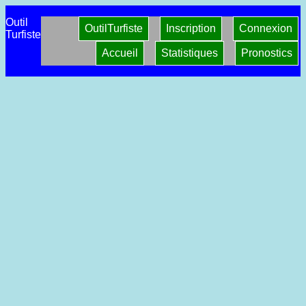
Outil
OutilTurfiste
Inscription
Connexion
Turfiste
Accueil
Statistiques
Pronostics