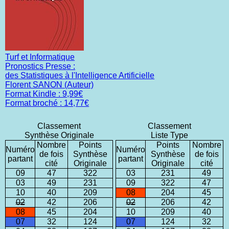
Turf et Informatique
Pronostics Presse :
des Statistiques à l'Intelligence Artificielle
Florent SANON (Auteur)
Format Kindle : 9,99€
Format broché : 14,77€
Classement
Classement
Synthèse Originale
Liste Type
Nombre
Points
Points
Nombre
Numéro
Numéro
de fois
Synthèse
Synthèse
de fois
partant
partant
cité
Originale
Originale
cité
09
47
322
03
231
49
03
49
231
09
322
47
10
40
209
08
204
45
02
42
206
02
206
42
08
45
204
10
209
40
07
32
124
07
124
32