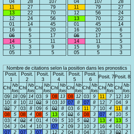
04
28
107
04
107
28
11
27
79
11
79
27
13
22
70
12
56
24
12
24
56
13
70
22
01
14
45
01
45
14
16
6
20
16
20
6
06
5
17
06
17
5
14
5
11
14
11
5
15
3
9
15
9
3
05
3
5
05
5
3
Nombre de citations selon la position dans les pronostics
Posit.
Posit.
Posit.
Posit.
Posit.
Posit.
Posit. 7
Posit. 8
1
2
3
4
5
6
Nb
Nb
Nb
Nb
Nb
Nb
Nb
Nb
Chl
Chl
Chl
Chl
Chl
Chl
Chl
Chl
fois
fois
fois
fois
fois
fois
fois
fois
09
18
09
14
03
9
08
13
08
12
03
9
11
7
12
10
10
8
10
11
02
9
03
10
07
8
07
8
12
7
04
9
02
7
03
8
09
6
02
8
03
6
11
7
10
4
11
8
08
5
08
4
08
5
13
6
02
6
08
3
07
4
10
5
03
4
02
4
01
4
09
5
10
5
02
3
13
4
13
5
04
3
04
4
10
3
07
2
09
3
10
3
16
4
01
3
07
2
07
3
07
3
12
2
04
3
04
3
03
3
02
2