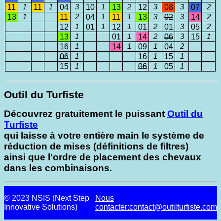
11
1
11
1
04
3
10
1
13
2
12
3
08
3
07
2
13
1
11
2
04
1
11
1
13
3
02
3
14
2
12
1
01
1
12
1
01
2
01
3
05
2
13
1
01
1
14
2
06
3
15
1
16
1
14
1
09
1
04
2
06
1
16
1
15
1
15
1
06
1
05
1
Outil du Turfiste
Découvrez gratuitement le puissant
Outil du
Turfiste
qui laisse à votre entière main le système de
réduction de mises (définitions de filtres)
ainsi que l'ordre de placement des chevaux
dans les combinaisons.
© 2023 NSIS (Next Step
Nous
Innovative Solutions)
contacter:contact@outilturfiste.com