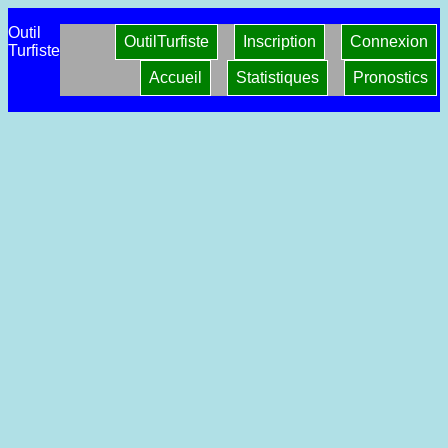
Outil
OutilTurfiste
Inscription
Connexion
Turfiste
Accueil
Statistiques
Pronostics