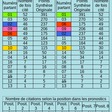
Nombre
Points
Points
Nombre
Numéro
Numéro
de fois
Synthèse
Synthèse
de fois
partant
partant
cité
Originale
Originale
cité
01
52
391
01
391
52
03
50
270
03
270
50
02
46
237
06
175
49
09
48
206
09
206
48
06
49
175
02
237
46
05
40
164
11
123
44
11
44
123
05
164
40
10
30
115
10
115
30
14
16
50
14
50
16
04
14
34
04
34
14
16
7
17
16
17
7
07
6
16
08
8
7
08
7
8
07
16
6
15
2
7
12
5
4
12
4
5
15
7
2
13
1
2
13
2
1
Nombre de citations selon la position dans les pronostics
Posit.
Posit.
Posit.
Posit.
Posit.
Posit.
Posit. 7
Posit. 8
1
2
3
4
5
6