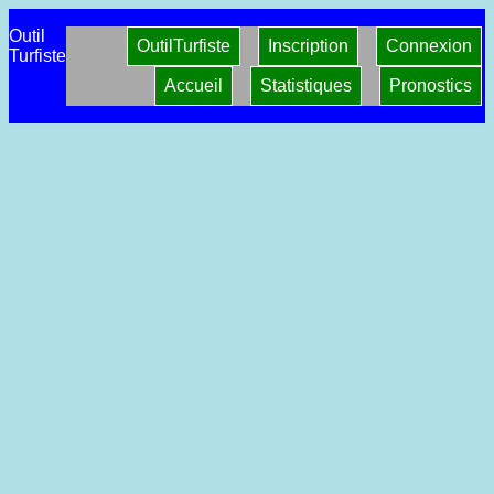
Outil
OutilTurfiste
Inscription
Connexion
Turfiste
Accueil
Statistiques
Pronostics