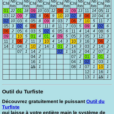
Nb
Nb
Nb
Nb
Nb
Nb
Nb
Nb
Chl
Chl
Chl
Chl
Chl
Chl
Chl
Chl
fois
fois
fois
fois
fois
fois
fois
fois
01
22
01
18
09
10
03
12
06
11
09
13
11
14
05
11
03
12
09
7
02
8
06
9
10
10
02
8
06
10
04
8
02
10
03
6
05
8
09
8
03
7
06
7
10
5
11
7
05
3
02
6
06
6
11
8
11
7
03
5
09
4
02
6
06
2
05
6
03
5
02
6
05
6
11
4
14
4
08
6
09
1
10
5
01
4
01
4
09
5
05
3
05
3
12
3
11
1
06
2
11
3
10
4
14
3
10
3
16
3
06
2
14
1
04
1
10
2
14
1
01
2
14
3
03
2
14
2
07
1
14
2
02
1
16
2
04
2
07
2
04
2
07
2
01
1
01
1
16
1
04
1
02
1
03
1
15
1
08
1
07
1
10
1
12
1
16
1
13
1
15
1
Outil du Turfiste
Découvrez gratuitement le puissant
Outil du
Turfiste
qui laisse à votre entière main le système de