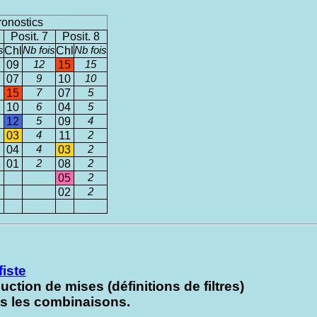
ronostics
Posit. 7
Posit. 8
s
Chl
Nb fois
Chl
Nb fois
09
12
15
15
07
9
10
10
15
7
07
5
10
6
04
5
12
5
09
4
03
4
11
2
04
4
03
2
01
2
08
2
05
2
02
2
fiste
uction de mises (définitions de filtres)
ns les combinaisons.