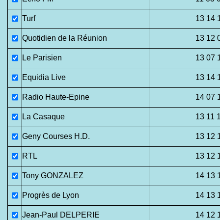
Turf
13 14 
Quotidien de la Réunion
13 12 
Le Parisien
13 07 
Equidia Live
13 14 
Radio Haute-Epine
14 07 
La Casaque
13 11 
Geny Courses H.D.
13 12 
RTL
13 12 
Tony GONZALEZ
14 13 
Progrès de Lyon
14 13 
Jean-Paul DELPERIE
14 12 