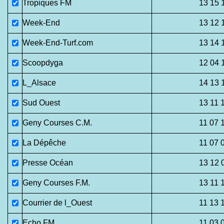
Tropiques FM
13 15 
Week-End
13 12 
Week-End-Turf.com
13 14 
Scoopdyga
12 04 
L_Alsace
14 13 
Sud Ouest
13 11 
Geny Courses C.M.
11 07 
La Dépêche
11 07 
Presse Océan
13 12 
Geny Courses F.M.
13 11 
Courrier de l_Ouest
11 13 
Echo FM
11 03 