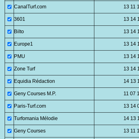
CanalTurf.com
13 11 
3601
13 14 
Bilto
13 14 
Europe1
13 14 
PMU
13 14 
Zone Turf
13 14 
Equidia Rédaction
14 13 
Geny Courses M.P.
11 07 
Paris-Turf.com
13 14 
Turfomania Mélodie
14 13 
Geny Courses
13 11 