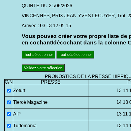
QUINTE DU 21/06/2026
VINCENNES, PRIX JEAN-YVES LECUYER, Trot, 2850
Arrivée : 03 13 12 05 15
Vous pouvez créer votre propre liste de 
en cochant/décochant dans la colonne O/
Tout sélectionner
Tout désélectionner
Validez votre sélection
PRONOSTICS DE LA PRESSE HIPPIQ
O/N
PRESSE
P
Zeturf
13 14 
Tiercé Magazine
14 13 
AIP
13 11 
Turfomania
13 14 