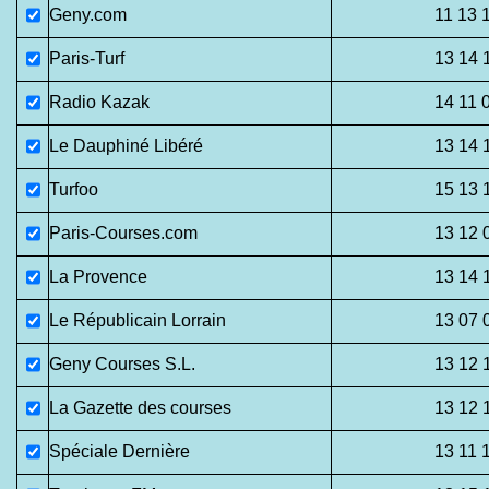
Geny.com
11 13 
Paris-Turf
13 14 
Radio Kazak
14 11 
Le Dauphiné Libéré
13 14 
Turfoo
15 13 
Paris-Courses.com
13 12 
La Provence
13 14 
Le Républicain Lorrain
13 07 
Geny Courses S.L.
13 12 
La Gazette des courses
13 12 
Spéciale Dernière
13 11 