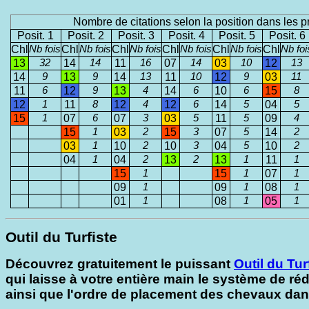
Nombre de citations selon la position dans les p
Posit. 1
Posit. 2
Posit. 3
Posit. 4
Posit. 5
Posit. 6
Chl
Nb fois
Chl
Nb fois
Chl
Nb fois
Chl
Nb fois
Chl
Nb fois
Chl
Nb foi
13
32
14
14
11
16
07
14
03
10
12
13
14
9
13
9
14
13
11
10
12
9
03
11
11
6
12
9
13
4
14
6
10
6
15
8
12
1
11
8
12
4
12
6
14
5
04
5
15
1
07
6
07
3
03
5
11
5
09
4
15
1
03
2
15
3
07
5
14
2
03
1
10
2
10
3
04
5
10
2
04
1
04
2
13
2
13
1
11
1
15
1
15
1
07
1
09
1
09
1
08
1
01
1
08
1
05
1
Outil du Turfiste
Découvrez gratuitement le puissant
Outil du Tur
qui laisse à votre entière main le système de réd
ainsi que l'ordre de placement des chevaux da