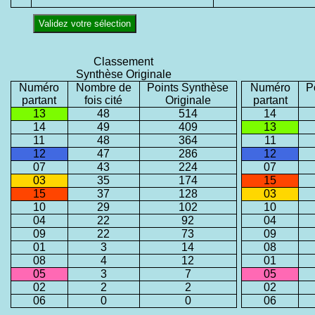
Validez votre sélection
Classement
Synthèse Originale
Numéro
Nombre de
Points Synthèse
Numéro
P
partant
fois cité
Originale
partant
13
48
514
14
14
49
409
13
11
48
364
11
12
47
286
12
07
43
224
07
03
35
174
15
15
37
128
03
10
29
102
10
04
22
92
04
09
22
73
09
01
3
14
08
08
4
12
01
05
3
7
05
02
2
2
02
06
0
0
06