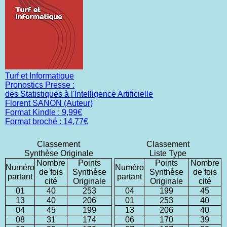
Turf et Informatique
Pronostics Presse :
des Statistiques à l'Intelligence Artificielle
Florent SANON (Auteur)
Format Kindle : 9,99€
Format broché : 14,77€
Classement
Classement
Synthèse Originale
Liste Type
Nombre
Points
Points
Nombre
Numéro
Numéro
de fois
Synthèse
Synthèse
de fois
partant
partant
cité
Originale
Originale
cité
01
40
253
04
199
45
13
40
206
01
253
40
04
45
199
13
206
40
08
31
174
06
170
39