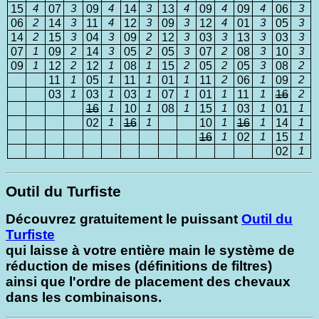
15
4
07
3
09
4
14
3
13
4
09
4
09
4
06
3
06
2
14
3
11
4
12
3
09
3
12
4
01
3
05
3
14
2
15
3
04
3
09
2
12
3
03
3
13
3
03
3
07
1
09
2
14
3
05
2
05
3
07
2
08
3
10
3
09
1
12
2
12
1
08
1
15
2
05
2
05
3
08
2
11
1
05
1
11
1
01
1
11
2
06
1
09
2
03
1
03
1
03
1
07
1
01
1
11
1
16
2
16
1
10
1
08
1
15
1
03
1
01
1
02
1
16
1
10
1
16
1
14
1
16
1
02
1
15
1
02
1
Outil du Turfiste
Découvrez gratuitement le puissant
Outil du
Turfiste
qui laisse à votre entière main le système de
réduction de mises (définitions de filtres)
ainsi que l'ordre de placement des chevaux
dans les combinaisons.