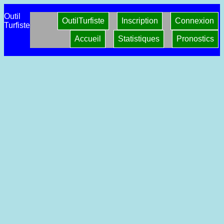
Outil
OutilTurfiste
Inscription
Connexion
Turfiste
Accueil
Statistiques
Pronostics