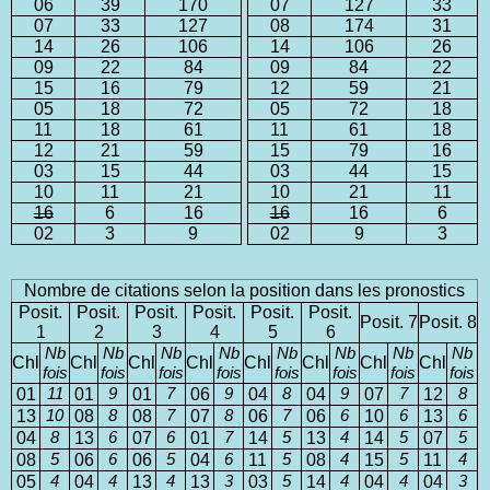
06
39
170
07
127
33
07
33
127
08
174
31
14
26
106
14
106
26
09
22
84
09
84
22
15
16
79
12
59
21
05
18
72
05
72
18
11
18
61
11
61
18
12
21
59
15
79
16
03
15
44
03
44
15
10
11
21
10
21
11
16
6
16
16
16
6
02
3
9
02
9
3
Nombre de citations selon la position dans les pronostics
Posit.
Posit.
Posit.
Posit.
Posit.
Posit.
Posit. 7
Posit. 8
1
2
3
4
5
6
Nb
Nb
Nb
Nb
Nb
Nb
Nb
Nb
Chl
Chl
Chl
Chl
Chl
Chl
Chl
Chl
fois
fois
fois
fois
fois
fois
fois
fois
01
11
01
9
01
7
06
9
04
8
04
9
07
7
12
8
13
10
08
8
08
7
07
8
06
7
06
6
10
6
13
6
04
8
13
6
07
6
01
7
14
5
13
4
14
5
07
5
08
5
06
6
06
5
04
6
11
5
08
4
15
5
11
4
05
4
04
4
13
4
13
3
03
5
14
4
04
4
04
3