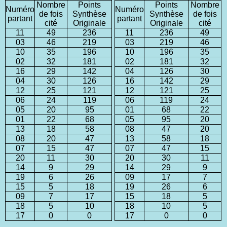
Nombre
Points
Points
Nombre
Numéro
Numéro
de fois
Synthèse
Synthèse
de fois
partant
partant
cité
Originale
Originale
cité
11
49
236
11
236
49
03
46
219
03
219
46
10
35
196
10
196
35
02
32
181
02
181
32
16
29
142
04
126
30
04
30
126
16
142
29
12
25
121
12
121
25
06
24
119
06
119
24
05
20
95
01
68
22
01
22
68
05
95
20
13
18
58
08
47
20
08
20
47
13
58
18
07
15
47
07
47
15
20
11
30
20
30
11
14
9
29
14
29
9
19
6
26
09
17
7
15
5
18
19
26
6
09
7
17
15
18
5
18
5
10
18
10
5
17
0
0
17
0
0