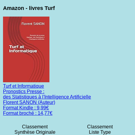
Amazon - livres Turf
Turf et Informatique
Pronostics Presse :
des Statistiques à l'Intelligence Artificielle
Florent SANON (Auteur)
Format Kindle : 9,99€
Format broché : 14,77€
Classement
Classement
Synthèse Originale
Liste Type