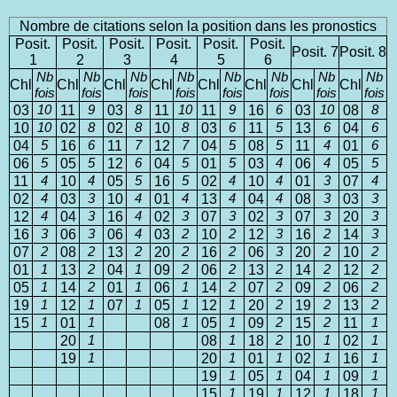
Nombre de citations selon la position dans les pronostics
Posit.
Posit.
Posit.
Posit.
Posit.
Posit.
Posit. 7
Posit. 8
1
2
3
4
5
6
Nb
Nb
Nb
Nb
Nb
Nb
Nb
Nb
Chl
Chl
Chl
Chl
Chl
Chl
Chl
Chl
fois
fois
fois
fois
fois
fois
fois
fois
03
10
11
9
03
8
11
10
11
9
16
6
03
10
08
8
10
10
02
8
02
8
10
8
03
6
11
5
13
6
04
6
04
5
16
6
11
7
12
7
04
5
08
5
11
4
01
6
06
5
05
5
12
6
04
5
01
5
03
4
06
4
05
5
11
4
10
4
05
5
16
5
02
4
10
4
01
3
07
4
02
4
03
3
10
4
01
4
13
4
04
4
08
3
03
3
12
4
04
3
16
4
02
3
07
3
02
3
07
3
20
3
16
3
06
3
06
4
03
2
10
2
12
3
16
2
14
3
07
2
08
2
13
2
20
2
16
2
06
3
20
2
10
2
01
1
13
2
04
1
09
2
06
2
13
2
14
2
12
2
05
1
14
2
01
1
06
1
14
2
07
2
09
2
06
2
19
1
12
1
07
1
05
1
12
1
20
2
19
2
13
2
15
1
01
1
08
1
05
1
09
2
15
2
11
1
20
1
08
1
18
2
10
1
02
1
19
1
20
1
01
1
02
1
16
1
19
1
05
1
04
1
09
1
15
1
19
1
12
1
18
1