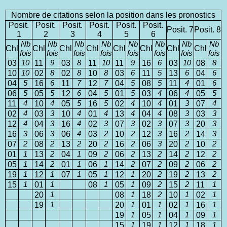
Nombre de citations selon la position dans les pronostics
Posit.
Posit.
Posit.
Posit.
Posit.
Posit.
Posit. 7
Posit. 8
1
2
3
4
5
6
Nb
Nb
Nb
Nb
Nb
Nb
Nb
Nb
Chl
Chl
Chl
Chl
Chl
Chl
Chl
Chl
fois
fois
fois
fois
fois
fois
fois
fois
03
10
11
9
03
8
11
10
11
9
16
6
03
10
08
8
10
10
02
8
02
8
10
8
03
6
11
5
13
6
04
6
04
5
16
6
11
7
12
7
04
5
08
5
11
4
01
6
06
5
05
5
12
6
04
5
01
5
03
4
06
4
05
5
11
4
10
4
05
5
16
5
02
4
10
4
01
3
07
4
02
4
03
3
10
4
01
4
13
4
04
4
08
3
03
3
12
4
04
3
16
4
02
3
07
3
02
3
07
3
20
3
16
3
06
3
06
4
03
2
10
2
12
3
16
2
14
3
07
2
08
2
13
2
20
2
16
2
06
3
20
2
10
2
01
1
13
2
04
1
09
2
06
2
13
2
14
2
12
2
05
1
14
2
01
1
06
1
14
2
07
2
09
2
06
2
19
1
12
1
07
1
05
1
12
1
20
2
19
2
13
2
15
1
01
1
08
1
05
1
09
2
15
2
11
1
20
1
08
1
18
2
10
1
02
1
19
1
20
1
01
1
02
1
16
1
19
1
05
1
04
1
09
1
15
1
19
1
12
1
18
1