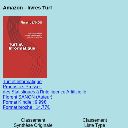
Amazon - livres Turf
Turf et Informatique
Pronostics Presse :
des Statistiques à l'Intelligence Artificielle
Florent SANON (Auteur)
Format Kindle : 9,99€
Format broché : 14,77€
Classement
Classement
Synthèse Originale
Liste Type