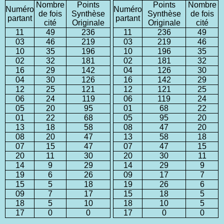
Nombre
Points
Points
Nombre
Numéro
Numéro
de fois
Synthèse
Synthèse
de fois
partant
partant
cité
Originale
Originale
cité
11
49
236
11
236
49
03
46
219
03
219
46
10
35
196
10
196
35
02
32
181
02
181
32
16
29
142
04
126
30
04
30
126
16
142
29
12
25
121
12
121
25
06
24
119
06
119
24
05
20
95
01
68
22
01
22
68
05
95
20
13
18
58
08
47
20
08
20
47
13
58
18
07
15
47
07
47
15
20
11
30
20
30
11
14
9
29
14
29
9
19
6
26
09
17
7
15
5
18
19
26
6
09
7
17
15
18
5
18
5
10
18
10
5
17
0
0
17
0
0