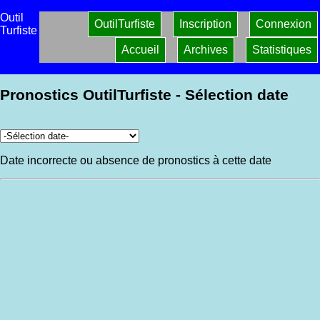
Outil
OutilTurfiste
Inscription
Connexion
Turfiste
Accueil
Archives
Statistiques
Pronostics OutilTurfiste - Sélection date
Date incorrecte ou absence de pronostics à cette date