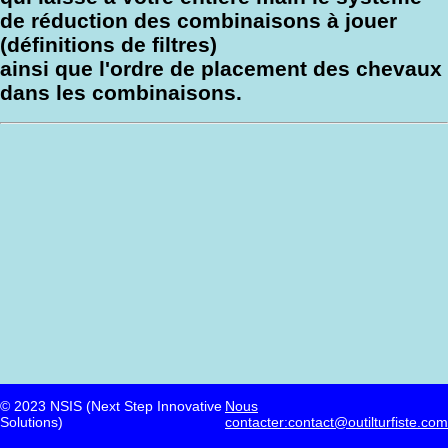
de réduction des combinaisons à jouer
(définitions de filtres)
ainsi que l'ordre de placement des chevaux
dans les combinaisons.
© 2023 NSIS (Next Step Innovative
Nous
Solutions)
contacter:contact@outilturfiste.com