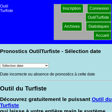
Outil
Inscription
Connexion
Turfiste
OutilTurfiste
Archives
Statistiques
Accueil
Pronostics OutilTurfiste - Sélection date
Date incorrecte ou absence de pronostics à cette date
Outil du Turfiste
Découvrez gratuitement le puissant
Outil du
Turfiste
qui laisse à votre entière main le système