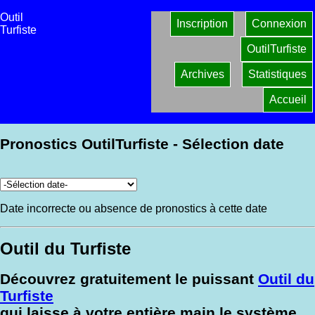
Outil
Inscription
Connexion
Turfiste
OutilTurfiste
Archives
Statistiques
Accueil
Pronostics OutilTurfiste - Sélection date
Date incorrecte ou absence de pronostics à cette date
Outil du Turfiste
Découvrez gratuitement le puissant
Outil du
Turfiste
qui laisse à votre entière main le système