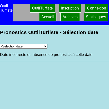
Outil
OutilTurfiste
Inscription
Connexion
Turfiste
Accueil
Archives
Statistiques
Pronostics OutilTurfiste - Sélection date
Date incorrecte ou absence de pronostics à cette date