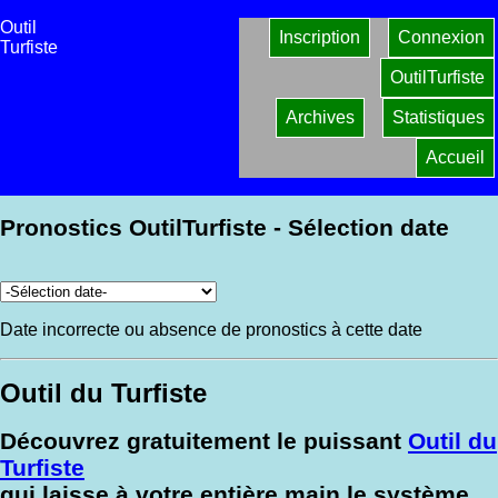
Outil
Inscription
Connexion
Turfiste
OutilTurfiste
Archives
Statistiques
Accueil
Pronostics OutilTurfiste - Sélection date
Date incorrecte ou absence de pronostics à cette date
Outil du Turfiste
Découvrez gratuitement le puissant
Outil du
Turfiste
qui laisse à votre entière main le système