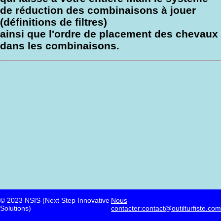
de réduction des combinaisons à jouer
(définitions de filtres)
ainsi que l'ordre de placement des chevaux
dans les combinaisons.
© 2023 NSIS (Next Step Innovative
Nous
Solutions)
contacter:contact@outilturfiste.com