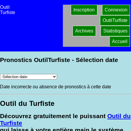
Outil
Inscription
Connexion
Turfiste
OutilTurfiste
Archives
Statistiques
Accueil
Pronostics OutilTurfiste - Sélection date
Date incorrecte ou absence de pronostics à cette date
Outil du Turfiste
Découvrez gratuitement le puissant
Outil du
Turfiste
qui laisse à votre entière main le système