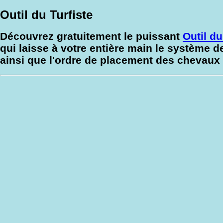
Outil du Turfiste
Découvrez gratuitement le puissant
Outil du
qui laisse à votre entière main le système d
ainsi que l'ordre de placement des chevaux