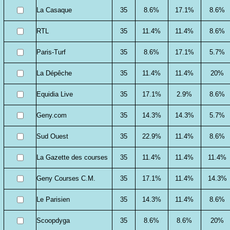
La Casaque
35
8.6%
17.1%
8.6%
RTL
35
11.4%
11.4%
8.6%
Paris-Turf
35
8.6%
17.1%
5.7%
La Dépêche
35
11.4%
11.4%
20%
Equidia Live
35
17.1%
2.9%
8.6%
Geny.com
35
14.3%
14.3%
5.7%
Sud Ouest
35
22.9%
11.4%
8.6%
La Gazette des courses
35
11.4%
11.4%
11.4%
Geny Courses C.M.
35
17.1%
11.4%
14.3%
Le Parisien
35
14.3%
11.4%
8.6%
Scoopdyga
35
8.6%
8.6%
20%