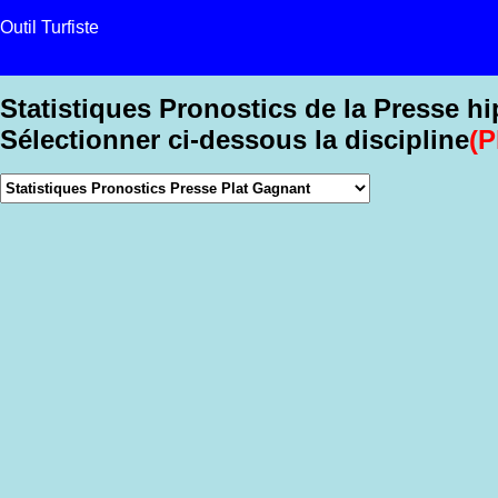
Outil Turfiste
Statistiques Pronostics de la Presse h
Sélectionner ci-dessous la discipline
(P