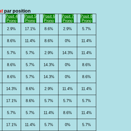
at
par position
Posit 4
Posit 5
Posit 6
Posit 7
Posit 8
Prono
Prono
Prono
Prono
Prono
2.9%
17.1%
8.6%
2.9%
5.7%
8.6%
11.4%
8.6%
0%
11.4%
5.7%
5.7%
2.9%
14.3%
11.4%
8.6%
5.7%
14.3%
0%
8.6%
8.6%
5.7%
14.3%
0%
8.6%
14.3%
8.6%
2.9%
11.4%
11.4%
17.1%
8.6%
5.7%
5.7%
5.7%
5.7%
5.7%
11.4%
8.6%
11.4%
17.1%
11.4%
5.7%
0%
5.7%