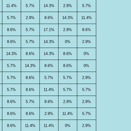
11.4%
5.7%
14.3%
2.9%
5.7%
5.7%
2.9%
8.6%
14.3%
11.4%
8.6%
5.7%
17.1%
2.9%
8.6%
8.6%
5.7%
14.3%
0%
2.9%
14.3%
8.6%
14.3%
8.6%
0%
5.7%
14.3%
8.6%
8.6%
0%
5.7%
8.6%
5.7%
5.7%
2.9%
5.7%
8.6%
11.4%
5.7%
5.7%
8.6%
5.7%
8.6%
2.9%
2.9%
8.6%
8.6%
2.9%
11.4%
5.7%
8.6%
11.4%
11.4%
0%
2.9%