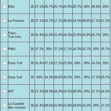
Bilto
35
17.1%
25.7%
25.7%
22.9%
25.7%
20%
28.6%
20%
Le Parisien
35
37.1%
25.7%
17.1%
28.6%
14.3%
28.6%
17.1%
17.1%
Paris-
35
31.4%
22.9%
31.4%
14.3%
22.9%
22.9%
25.7%
20%
Turf.com
PMU
35
37.1%
20%
37.1%
17.1%
14.3%
25.7%
20%
25.7%
Paris-Turf
35
31.4%
37.1%
17.1%
22.9%
20%
20%
14.3%
20%
Zone Turf
35
40%
14.3%
28.6%
34.3%
20%
20%
17.1%
25.7%
AIP
35
17.1%
34.3%
34.3%
14.3%
28.6%
20%
17.1%
14.3%
La Gazette
35
31.4%
28.6%
22.9%
22.9%
28.6%
14.3%
20%
17.1%
des courses