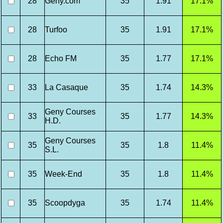
28
Geny.com
35
1.91
17.1%
28
Turfoo
35
1.91
17.1%
28
Echo FM
35
1.77
17.1%
33
La Casaque
35
1.74
14.3%
Geny Courses
33
35
1.77
14.3%
H.D.
Geny Courses
35
35
1.8
11.4%
S.L.
35
Week-End
35
1.8
11.4%
35
Scoopdyga
35
1.74
11.4%