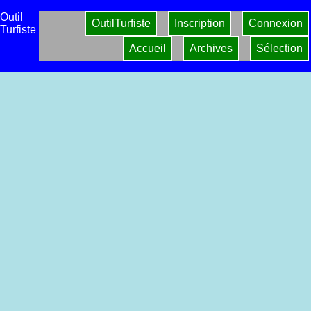
Outil
OutilTurfiste
Inscription
Connexion
Turfiste
Accueil
Archives
Sélection