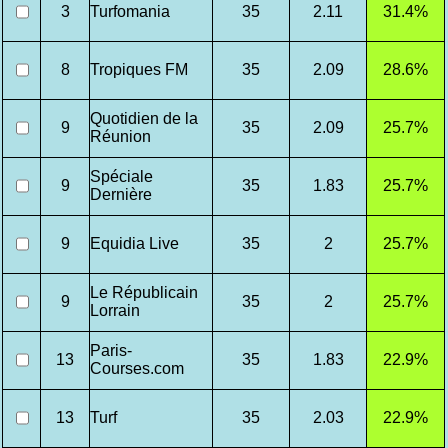
3
Turfomania
35
2.11
31.4%
8
Tropiques FM
35
2.09
28.6%
Quotidien de la
9
35
2.09
25.7%
Réunion
Spéciale
9
35
1.83
25.7%
Dernière
9
Equidia Live
35
2
25.7%
Le Républicain
9
35
2
25.7%
Lorrain
Paris-
13
35
1.83
22.9%
Courses.com
13
Turf
35
2.03
22.9%