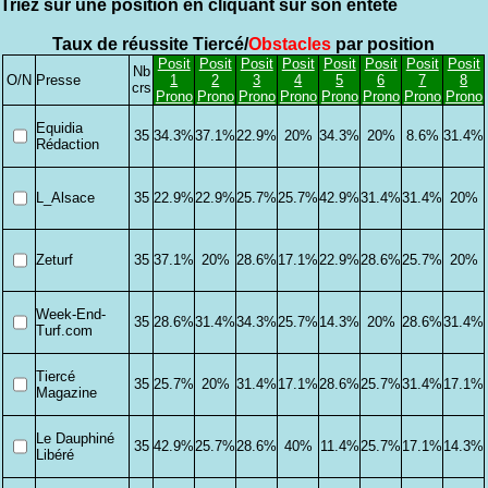
Triez sur une position en cliquant sur son entête
Taux de réussite Tiercé/
Obstacles
par position
Posit
Posit
Posit
Posit
Posit
Posit
Posit
Posit
Nb
O/N
Presse
1
2
3
4
5
6
7
8
crs
Prono
Prono
Prono
Prono
Prono
Prono
Prono
Prono
Equidia
35
34.3%
37.1%
22.9%
20%
34.3%
20%
8.6%
31.4%
Rédaction
L_Alsace
35
22.9%
22.9%
25.7%
25.7%
42.9%
31.4%
31.4%
20%
Zeturf
35
37.1%
20%
28.6%
17.1%
22.9%
28.6%
25.7%
20%
Week-End-
35
28.6%
31.4%
34.3%
25.7%
14.3%
20%
28.6%
31.4%
Turf.com
Tiercé
35
25.7%
20%
31.4%
17.1%
28.6%
25.7%
31.4%
17.1%
Magazine
Le Dauphiné
35
42.9%
25.7%
28.6%
40%
11.4%
25.7%
17.1%
14.3%
Libéré