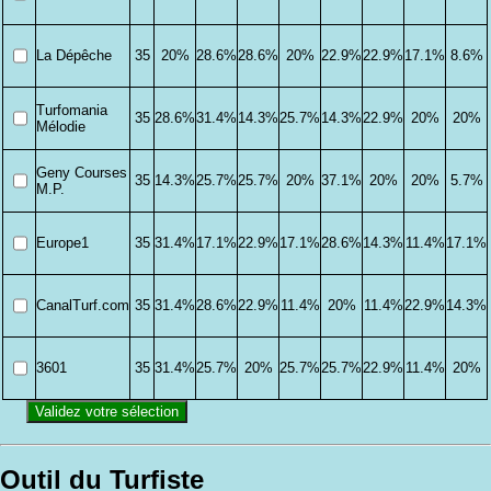
La Dépêche
35
20%
28.6%
28.6%
20%
22.9%
22.9%
17.1%
8.6%
Turfomania
35
28.6%
31.4%
14.3%
25.7%
14.3%
22.9%
20%
20%
Mélodie
Geny Courses
35
14.3%
25.7%
25.7%
20%
37.1%
20%
20%
5.7%
M.P.
Europe1
35
31.4%
17.1%
22.9%
17.1%
28.6%
14.3%
11.4%
17.1%
CanalTurf.com
35
31.4%
28.6%
22.9%
11.4%
20%
11.4%
22.9%
14.3%
3601
35
31.4%
25.7%
20%
25.7%
25.7%
22.9%
11.4%
20%
Validez votre sélection
Outil du Turfiste