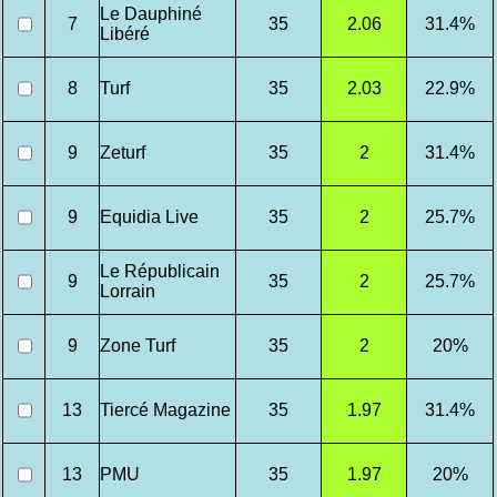
Le Dauphiné
7
35
2.06
31.4%
Libéré
8
Turf
35
2.03
22.9%
9
Zeturf
35
2
31.4%
9
Equidia Live
35
2
25.7%
Le Républicain
9
35
2
25.7%
Lorrain
9
Zone Turf
35
2
20%
13
Tiercé Magazine
35
1.97
31.4%
13
PMU
35
1.97
20%