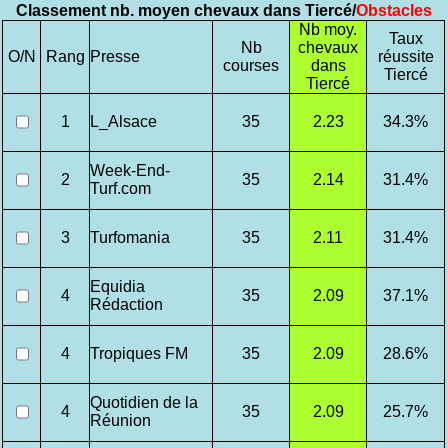
Classement nb. moyen chevaux dans Tiercé/
Obstacles
Nb moy.
Taux
Nb
chevaux
O/N
Rang
Presse
réussite
courses
dans
Tiercé
Tiercé
1
L_Alsace
35
2.23
34.3%
Week-End-
2
35
2.14
31.4%
Turf.com
3
Turfomania
35
2.11
31.4%
Equidia
4
35
2.09
37.1%
Rédaction
4
Tropiques FM
35
2.09
28.6%
Quotidien de la
4
35
2.09
25.7%
Réunion