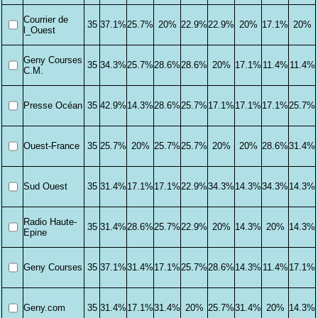
Courrier de
35
37.1%
25.7%
20%
22.9%
22.9%
20%
17.1%
20%
l_Ouest
Geny Courses
35
34.3%
25.7%
28.6%
28.6%
20%
17.1%
11.4%
11.4%
C.M.
Presse Océan
35
42.9%
14.3%
28.6%
25.7%
17.1%
17.1%
17.1%
25.7%
Ouest-France
35
25.7%
20%
25.7%
25.7%
20%
20%
28.6%
31.4%
Sud Ouest
35
31.4%
17.1%
17.1%
22.9%
34.3%
14.3%
34.3%
14.3%
Radio Haute-
35
31.4%
28.6%
25.7%
22.9%
20%
14.3%
20%
14.3%
Epine
Geny Courses
35
37.1%
31.4%
17.1%
25.7%
28.6%
14.3%
11.4%
17.1%
Geny.com
35
31.4%
17.1%
31.4%
20%
25.7%
31.4%
20%
14.3%