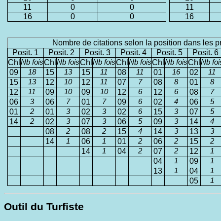
11
0
0
11
16
0
0
16
Nombre de citations selon la position dans les p
Posit. 1
Posit. 2
Posit. 3
Posit. 4
Posit. 5
Posit. 6
Chl
Nb fois
Chl
Nb fois
Chl
Nb fois
Chl
Nb fois
Chl
Nb fois
Chl
Nb foi
09
18
15
13
15
11
08
11
01
16
02
11
15
13
12
10
12
11
07
7
08
8
01
8
12
11
09
10
09
10
12
6
12
6
08
7
06
3
06
7
01
7
09
6
02
4
06
5
01
2
01
3
02
3
02
6
15
3
07
5
14
2
02
3
07
3
06
5
09
3
14
4
08
2
08
2
15
4
14
3
13
3
14
1
06
1
01
2
06
2
15
2
14
1
04
2
07
2
12
1
04
1
09
1
13
1
04
1
05
1
Outil du Turfiste