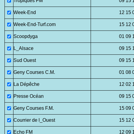
Tropiques FM
09 15 
Week-End
12 15 
Week-End-Turf.com
15 12 
Scoopdyga
01 09 
L_Alsace
09 15 
Sud Ouest
09 15 
Geny Courses C.M.
01 08 
La Dépêche
12 02 
Presse Océan
09 15 
Geny Courses F.M.
15 09 
Courrier de l_Ouest
15 12 
Echo FM
12 09 