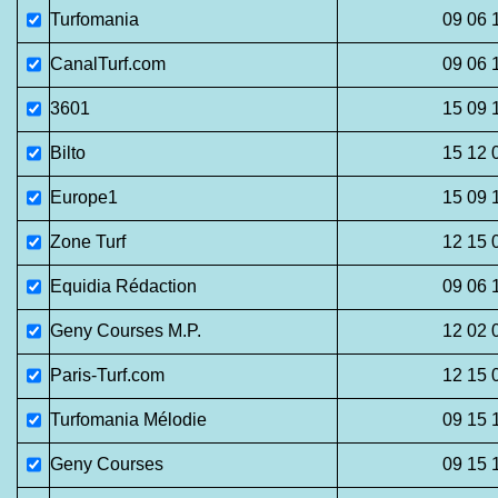
Turfomania
09 06 
CanalTurf.com
09 06 
3601
15 09 
Bilto
15 12 
Europe1
15 09 
Zone Turf
12 15 
Equidia Rédaction
09 06 
Geny Courses M.P.
12 02 
Paris-Turf.com
12 15 
Turfomania Mélodie
09 15 
Geny Courses
09 15 