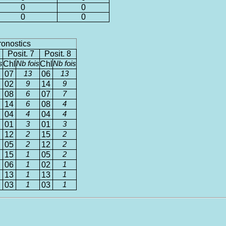
0
0
0
0
ronostics
Posit. 7
Posit. 8
s
Chl
Nb fois
Chl
Nb fois
07
13
06
13
02
9
14
9
08
6
07
7
14
6
08
4
04
4
04
4
01
3
01
3
12
2
15
2
05
2
12
2
15
1
05
2
06
1
02
1
13
1
13
1
03
1
03
1