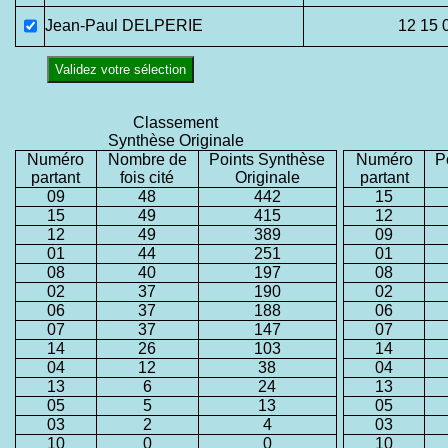
Jean-Paul DELPERIE
12 15 
Validez votre sélection
Classement
Synthèse Originale
Numéro
Nombre de
Points Synthèse
Numéro
P
partant
fois cité
Originale
partant
09
48
442
15
15
49
415
12
12
49
389
09
01
44
251
01
08
40
197
08
02
37
190
02
06
37
188
06
07
37
147
07
14
26
103
14
04
12
38
04
13
6
24
13
05
5
13
05
03
2
4
03
10
0
0
10