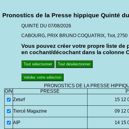
Pronostics de la Presse hippique Quinté du
QUINTE DU 07/08/2026
CABOURG, PRIX BRUNO COQUATRIX, Trot, 2750 mè
Vous pouvez créer votre propre liste de 
en cochant/décochant dans la colonne O/
Tout sélectionner
Tout désélectionner
Validez votre sélection
PRONOSTICS DE LA PRESSE HIPPIQ
O/N
PRESSE
P
Zeturf
15 12 
Tiercé Magazine
09 12 
AIP
14 15 