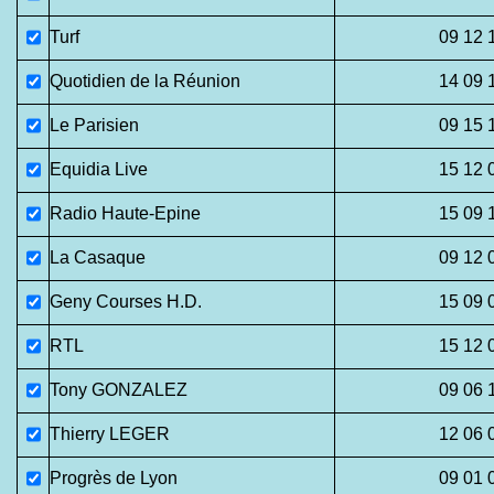
Turf
09 12 
Quotidien de la Réunion
14 09 
Le Parisien
09 15 
Equidia Live
15 12 
Radio Haute-Epine
15 09 
La Casaque
09 12 
Geny Courses H.D.
15 09 
RTL
15 12 
Tony GONZALEZ
09 06 
Thierry LEGER
12 06 
Progrès de Lyon
09 01 