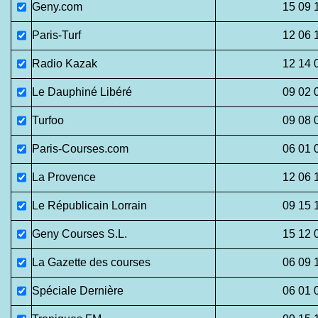
Geny.com
15 09 
Paris-Turf
12 06 
Radio Kazak
12 14 
Le Dauphiné Libéré
09 02 
Turfoo
09 08 
Paris-Courses.com
06 01 
La Provence
12 06 
Le Républicain Lorrain
09 15 
Geny Courses S.L.
15 12 
La Gazette des courses
06 09 
Spéciale Dernière
06 01 