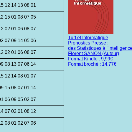
15 12 14 13 08 01
12 15 01 08 07 05
12 02 01 06 08 07
Turf et Informatique
02 07 09 14 05 06
Pronostics Presse :
des Statistiques à l'Intelligence 
12 02 01 06 08 07
Florent SANON (Auteur)
Format Kindle : 9,99€
09 08 13 07 06 14
Format broché : 14,77€
15 12 14 08 01 07
09 15 08 07 01 14
01 06 09 05 02 07
14 07 02 01 08 12
12 08 01 02 07 06