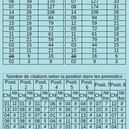
06
39
170
07
127
33
07
33
127
08
174
31
14
26
106
14
106
26
09
22
84
09
84
22
15
16
79
12
59
21
05
18
72
05
72
18
11
18
61
11
61
18
12
21
59
15
79
16
03
15
44
03
44
15
10
11
21
10
21
11
16
6
16
16
16
6
02
3
9
02
9
3
Nombre de citations selon la position dans les pronostics
Posit.
Posit.
Posit.
Posit.
Posit.
Posit.
Posit. 7
Posit. 8
1
2
3
4
5
6
Nb
Nb
Nb
Nb
Nb
Nb
Nb
Nb
Chl
Chl
Chl
Chl
Chl
Chl
Chl
Chl
fois
fois
fois
fois
fois
fois
fois
fois
01
11
01
9
01
7
06
9
04
8
04
9
07
7
12
8
13
10
08
8
08
7
07
8
06
7
06
6
10
6
13
6
04
8
13
6
07
6
01
7
14
5
13
4
14
5
07
5
08
5
06
6
06
5
04
6
11
5
08
4
15
5
11
4
05
4
04
4
13
4
13
3
03
5
14
4
04
4
04
3