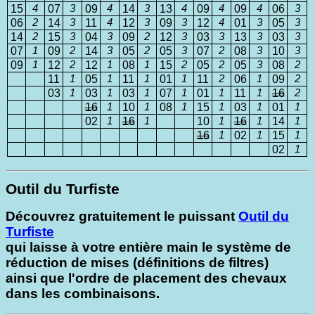
15
4
07
3
09
4
14
3
13
4
09
4
09
4
06
3
06
2
14
3
11
4
12
3
09
3
12
4
01
3
05
3
14
2
15
3
04
3
09
2
12
3
03
3
13
3
03
3
07
1
09
2
14
3
05
2
05
3
07
2
08
3
10
3
09
1
12
2
12
1
08
1
15
2
05
2
05
3
08
2
11
1
05
1
11
1
01
1
11
2
06
1
09
2
03
1
03
1
03
1
07
1
01
1
11
1
16
2
16
1
10
1
08
1
15
1
03
1
01
1
02
1
16
1
10
1
16
1
14
1
16
1
02
1
15
1
02
1
Outil du Turfiste
Découvrez gratuitement le puissant
Outil du
Turfiste
qui laisse à votre entière main le système de
réduction de mises (définitions de filtres)
ainsi que l'ordre de placement des chevaux
dans les combinaisons.