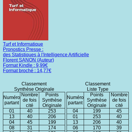
Turf et Informatique
Pronostics Presse :
des Statistiques à l'Intelligence Artificielle
Florent SANON (Auteur)
Format Kindle : 9,99€
Format broché : 14,77€
Classement
Classement
Synthèse Originale
Liste Type
Nombre
Points
Points
Nombre
Numéro
Numéro
de fois
Synthèse
Synthèse
de fois
partant
partant
cité
Originale
Originale
cité
01
40
253
04
199
45
13
40
206
01
253
40
04
45
199
13
206
40
08
31
174
06
170
39