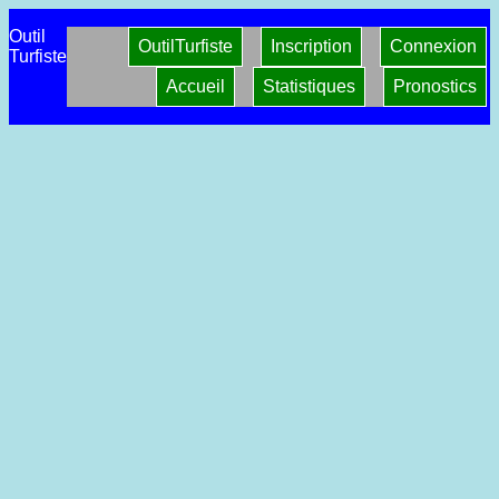
Outil
OutilTurfiste
Inscription
Connexion
Turfiste
Accueil
Statistiques
Pronostics